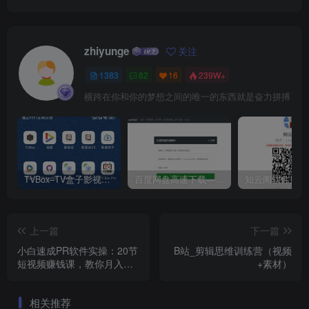
zhiyunge
关注
1383
82
16
239W+
横跨在你和你的梦想之间的唯一的东西就是奋力拼搏
TVBox–TV盒子影视神器【附视频源和下载地址】【附自带源软件】
百度网盘高速下载——解析站点汇总
上一篇
下一篇
小白速成PR软件实操：20节
B站_剪辑思维训练营（视频
短视频赚钱课，教你月入过
+素材）
万
相关推荐