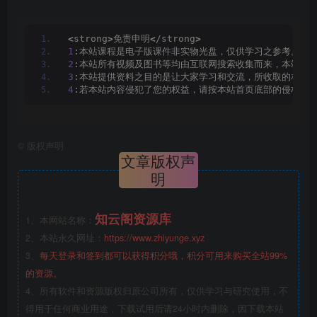
<
strong
>
免责申明
<
/strong
>
1
:本站课程是电子版课件非实物光盘，仅供学习之参考。由
2
:本站所有视频及图书等均由互联网搜索收集而来，本站不
3
:本站提供资料之目的是让大家学习和交流，所收取的相关
4
:若本站内容侵犯了您的权益，请按本站首页底部的侵权处
©
版权声明
文章版权声
明
知云阁资源库
1、本网站名称：
2、本站永久网址：
https://www.zhiyunge.xyz
3、
每天登录和签到都可以获得积分哦，积分可用来购买全站99%
的资源。
4、所有软件和资源版权归原公司所有，仅供学习与研究使用，不
得用于任何商业用途，下载试用后请24小时内删除，因下载本站