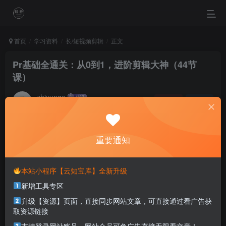
首页
学习资料
长/短视频剪辑
正文
Pr基础全通关：从0到1，进阶剪辑大神（44节
课）
zhiyunge
关注
私信
4年前更新
0
1036
0
重要通知
The only thing standing between you and your dreams is
a lot of hard work.
横跨在你和你的梦想之间的唯一的东西就是奋力拼搏
本站小程序【云知宝库】全新升级
新增工具专区
本站部分资源打包为压缩包以方便分享，涉及较多
升级【资源】页面，直接同步网站文章，可直接通过看广告获
解压密码，如果你下载的资源需要解压密码，请点
取资源链接
击
解压密码
查看