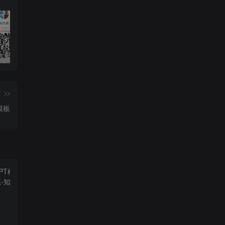
知云阁软件库APP上线！！！
AdGuard 4.8.57 去广告神器
度盘高速下载解析工具
篇
模板