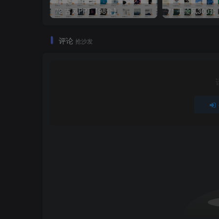
72 古风PPT【98套】
71 手绘风300套
评论
抢沙发