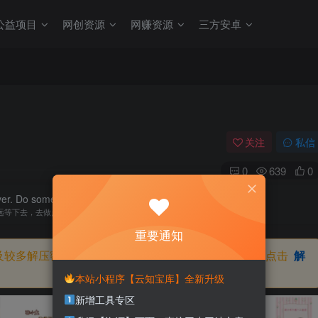
公益项目
网创资源
网赚资源
三方安卓
关注
私信
0
639
0
ever. Do something and make it happen.
远等下去，去做点儿什么，让一切成真
重要通知
及较多解压密码，如果你下载的资源需要解压密码，请点击
解
本站小程序【云知宝库】全新升级
新增工具专区