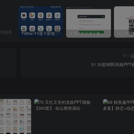
一切成真
TVBox–TV盒子影视神器【附视频源和下载地址】【附自带源软件】
百度网盘高速下载——解析站点汇总
下一
51 30套MBE风格PPT