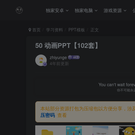
独家安卓
独家电脑
游戏资源
首页
学习资料
PPT模板
正文
50 动画PPT【102套】
zhiyunge
4年前更新
You can't wait for
你不可能永
本站部分资源打包为压缩包以方便分享，涉
压密码
查看