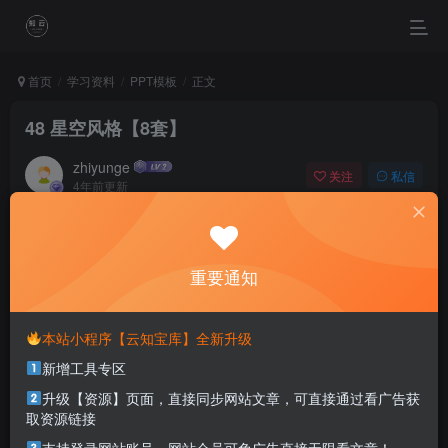
首页
学习资料
PPT模板
正文
48 星空风格【8套】
zhiyunge
关注
私信
4年前更新
0
675
0
Don’t worry about what others are doing better than you.
Concentrate on beating your own records every day.
重要通知
不要担心别人会做得比你好。你只需要每天都做得比前一天好就可以了
本站小程序【云知宝库】全新升级
本站部分资源打包为压缩包以方便分享，涉及较多
新增工具专区
解压密码，如果你下载的资源需要解压密码，请点
击
解压密码
查看
升级【资源】页面，直接同步网站文章，可直接通过看广告获
取资源链接