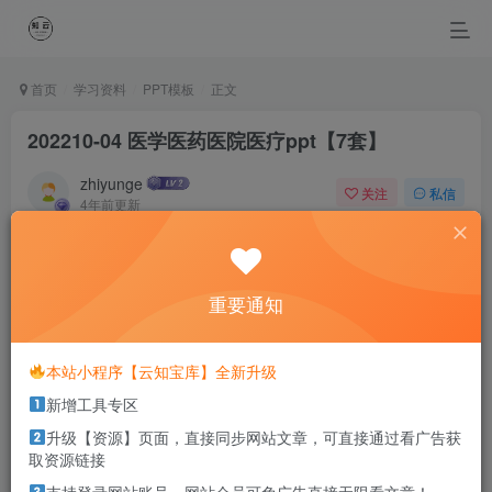
首页
学习资料
PPT模板
正文
202210-04 医学医药医院医疗ppt【7套】
zhiyunge
关注
私信
4年前更新
0
658
0
Time and experience heals pain.
时间和经历会抚平一切伤痛
重要通知
本站部分资源打包为压缩包以方便分享，涉及较多
本站小程序【云知宝库】全新升级
解压密码，如果你下载的资源需要解压密码，请点
新增工具专区
击
解压密码
查看
升级【资源】页面，直接同步网站文章，可直接通过看广告获
取资源链接
本套资料包括医学类PPT7套，预览图如下。