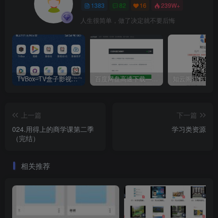
1383
82
16
239W+
人生很简单，做了决定就不要后悔
TVBox–TV盒子影视神器【附视频源和下载地址】【附自带源软件】
百度网盘高速下载——解析站点汇总
上一篇
下一篇
024.用得上的商学课第二季
学习类资源
（完结）
相关推荐