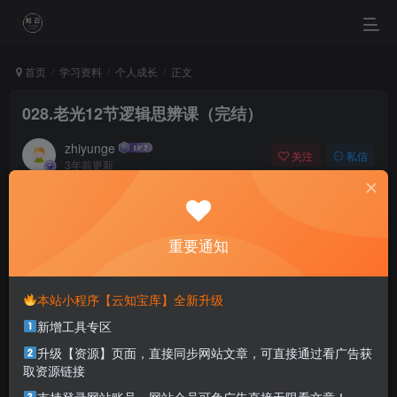
首页
学习资料
个人成长
正文
028.老光12节逻辑思辨课（完结）
zhiyunge
关注
私信
3年前更新
0
1004
0
Life is simple.You make choices and you don't look back.
人生很简单，做了决定就不要后悔
重要通知
本站部分资源打包为压缩包以方便分享，涉及较多
本站小程序【云知宝库】全新升级
解压密码，如果你下载的资源需要解压密码，请点
新增工具专区
击
解压密码
查看
升级【资源】页面，直接同步网站文章，可直接通过看广告获
取资源链接
课程目录