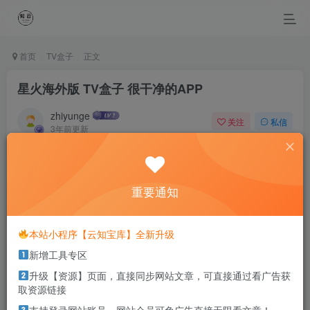
首页
TV盒子
正文
星火海外版 TV盒子 很干净的APP
zhiyunge
关注
私信
3年前更新
1
4614
0
Time and experience heals pain.
时间和经历会抚平一切伤痛
重要通知
本站部分资源打包为压缩包以方便分享，涉及较多
本站小程序【云知宝库】全新升级
解压密码，如果你下载的资源需要解压密码，请点
新增工具专区
击
解压密码
查看
升级【资源】页面，直接同步网站文章，可直接通过看广告获
取资源链接
适用系统：安卓/智能电视/机顶盒