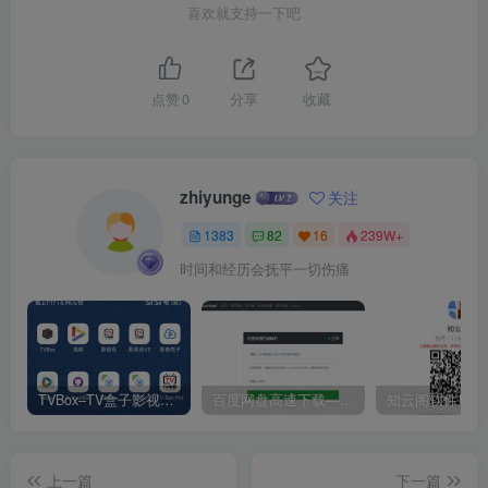
喜欢就支持一下吧
点赞
0
分享
收藏
zhiyunge
关注
1383
82
16
239W+
时间和经历会抚平一切伤痛
TVBox–TV盒子影视神器【附视频源和下载地址】【附自带源软件】
百度网盘高速下载——解析站点汇总
上一篇
下一篇