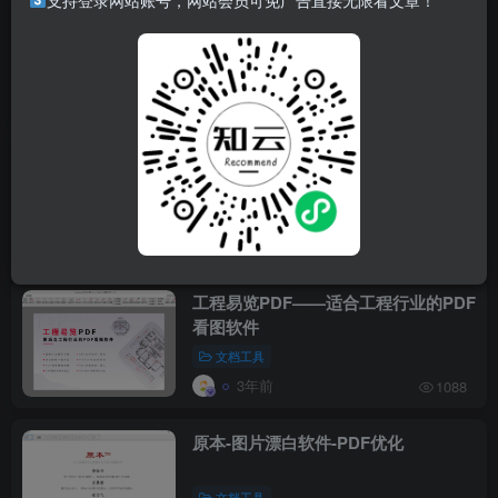
支持登录网站账号，网站会员可免广告直接无限看文章！
PDFgear 免费PDF转换和编辑工具
PDFgear
文档工具
2年前
1281
improve-pdf 提升PDF清晰度
文档工具
2年前
4743
工程易览PDF——适合工程行业的PDF
看图软件
文档工具
3年前
1088
原本-图片漂白软件-PDF优化
文档工具