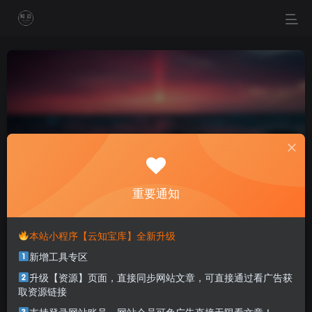
PDF
共9篇
重要通知
排序
更新
浏览
点赞
评论
本站小程序【云知宝库】全新升级
万兴PDF专家PDFelement 安装版/绿
化版
新增工具专区
文档工具
升级【资源】页面，直接同步网站文章，可直接通过看广告获
2年前
1412
取资源链接