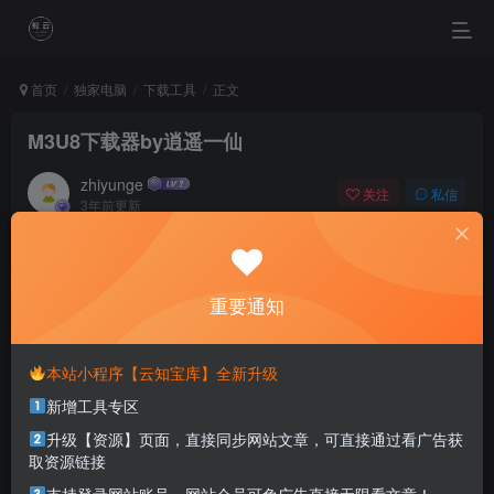
首页
独家电脑
下载工具
正文
M3U8下载器by逍遥一仙
zhiyunge
关注
私信
3年前更新
1
1473
0
Believe you can and you’re halfway there.
相信自己，你也就成功了一半
重要通知
本站部分资源打包为压缩包以方便分享，涉及较多
本站小程序【云知宝库】全新升级
解压密码，如果你下载的资源需要解压密码，请点
新增工具专区
击
解压密码
查看
升级【资源】页面，直接同步网站文章，可直接通过看广告获
取资源链接
适用系统：Windows