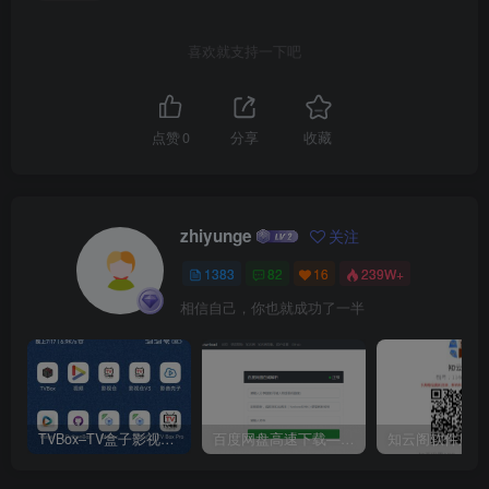
喜欢就支持一下吧
点赞
0
分享
收藏
zhiyunge
关注
1383
82
16
239W+
相信自己，你也就成功了一半
TVBox–TV盒子影视神器【附视频源和下载地址】【附自带源软件】
百度网盘高速下载——解析站点汇总