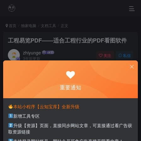
首页
独家电脑
文档工具
正文
工程易览PDF——适合工程行业的PDF看图软件
zhiyunge
关注
私信
3年前更新
0
1087
0
Worrying does not empty tomorrow of its troubles, it
empties today of its strength.
重要通知
担忧不会清空明日的烦恼，它只会丧失今日的勇气
本站小程序【云知宝库】全新升级
本站部分资源打包为压缩包以方便分享，涉及较多
新增工具专区
解压密码，如果你下载的资源需要解压密码，请点
击
解压密码
查看
升级【资源】页面，直接同步网站文章，可直接通过看广告获
取资源链接
适用系统：Windows