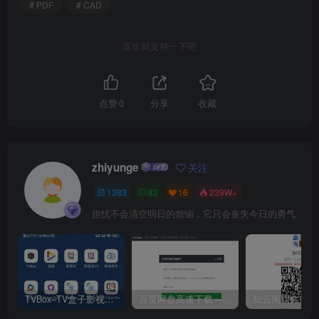
# PDF
# CAD
喜欢就支持一下吧
点赞
0
分享
收藏
zhiyunge
关注
1383
82
16
239W+
担忧不会清空明日的烦恼，它只会丧失今日的勇气
TVBox–TV盒子影视神器【附视频源和下载地址】【附自带源软件】
百度网盘高速下载——解析站点汇总