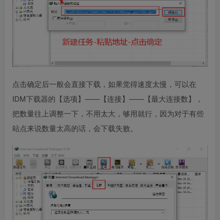
点击确定后一般会直接下载，如果觉得速度太慢，可以在
IDM下载器的【选项】——【连接】——【最大连接数】，
把数量往上调整一下，不用太大，够用就行，因为对于有些
站点来说数量太高的话，会下载失败。