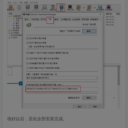
填好以后，至此全部安装完成。