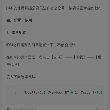
脚本的使用可能需要关注作者公众号，按要求正常操作就行
四、配置与使用
1、IDM配置
IDM之后需要先简单配置一下，不然会报错
在IDM的操作面板一次点击【选项】——【下载】——【用
户代理】
填入下面这串代码
Mozilla/
5.0
(
Windows NT 
6.1
; Trident/
7.0
; r