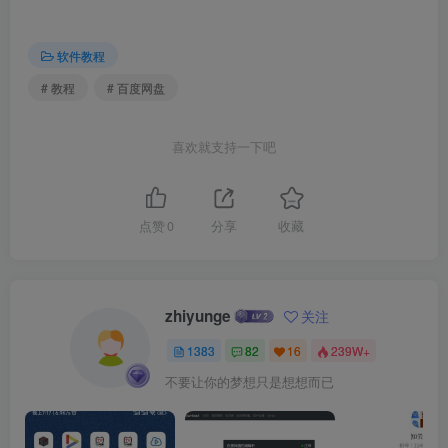
软件教程
# 教程
# 百度网盘
喜欢就支持一下吧
点赞
0
分享
收藏
zhiyunge
关注
1383
82
16
239W+
不要让你的梦想只是想想而已