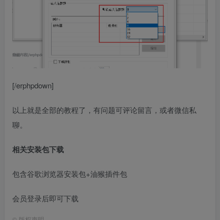
[/erphpdown]
以上就是全部的教程了，有问题可评论留言，或者微信私
聊。
相关安装包下载
包含谷歌浏览器安装包+油猴插件包
会员登录后即可下载
©
版权声明