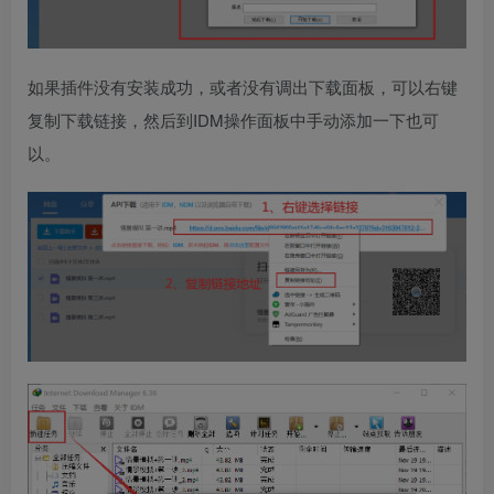
如果插件没有安装成功，或者没有调出下载面板，可以右键
复制下载链接，然后到IDM操作面板中手动添加一下也可
以。