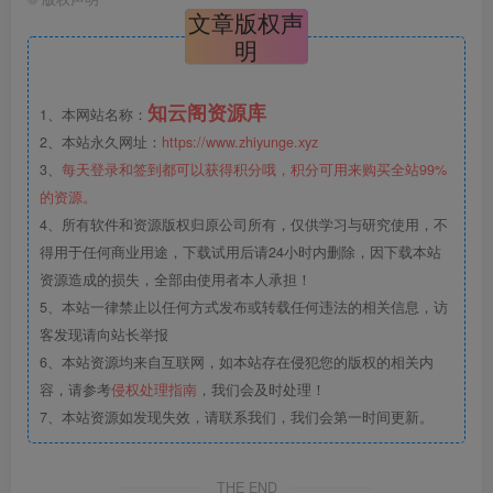
文章版权声
明
知云阁资源库
1、本网站名称：
2、本站永久网址：
https://www.zhiyunge.xyz
3、
每天登录和签到都可以获得积分哦，积分可用来购买全站99%
的资源。
4、所有软件和资源版权归原公司所有，仅供学习与研究使用，不
得用于任何商业用途，下载试用后请24小时内删除，因下载本站
资源造成的损失，全部由使用者本人承担！
5、本站一律禁止以任何方式发布或转载任何违法的相关信息，访
客发现请向站长举报
6、本站资源均来自互联网，如本站存在侵犯您的版权的相关内
容，请参考
侵权处理指南
，我们会及时处理！
7、本站资源如发现失效，请联系我们，我们会第一时间更新。
THE END