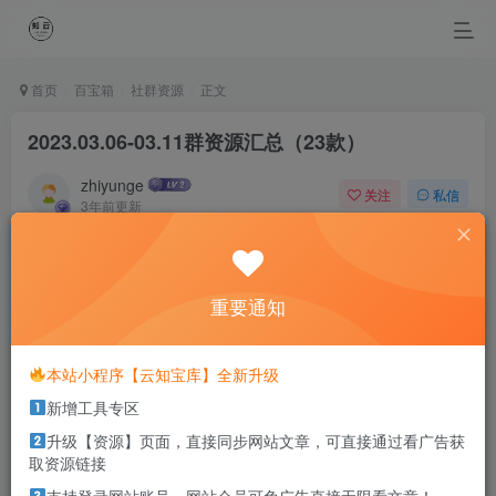
首页
百宝箱
社群资源
正文
2023.03.06-03.11群资源汇总（23款）
zhiyunge
关注
私信
3年前更新
0
2571
0
I lose, I lose, but I never give up.
我输过,我败过,但我从未放弃过
重要通知
本站部分资源打包为压缩包以方便分享，涉及较多
本站小程序【云知宝库】全新升级
解压密码，如果你下载的资源需要解压密码，请点
新增工具专区
击
解压密码
查看
升级【资源】页面，直接同步网站文章，可直接通过看广告获
取资源链接
考虑到入群有顺序先后，所以就每周做个资源汇总，后进群