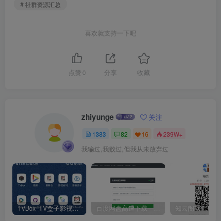
# 社群资源汇总
喜欢就支持一下吧
点赞
0
分享
收藏
zhiyunge
关注
1383
82
16
239W+
我输过,我败过,但我从未放弃过
TVBox–TV盒子影视神器【附视频源和下载地址】【附自带源软件】
百度网盘高速下载——解析站点汇总