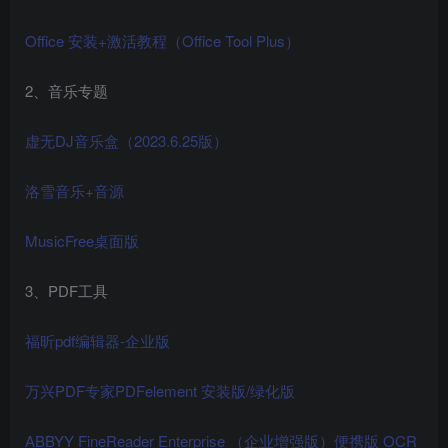
Office 安装+激活教程（Office Tool Plus）
2、音乐专题
虚无DJ音乐盒（2023.6.25版）
洛雪音乐+音源
MusicFree桌面版
3、PDF工具
福昕pdf编辑器-企业版
万兴PDF专家PDFelement 安装版/绿化版
ABBYY FineReader Enterprise （企业增强版）便携版 OCR