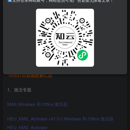
支持登录网站账号，网站会员可免广告直接无限看文章！
点击软件名字即可正常跳转。
度盘解析站点——会员专属
https://bdwp.zhiyunge.xyz
度盘解析站点——免费版
https://mfbdwp.zhiyunge.xyz
10月27日近期更新汇总
1、激活专题
MAS Windows 和 Office 激活器
HEU_KMS_Activator v41.0.0 Windows 和 Office 激活器
HEU_KMS_Activator