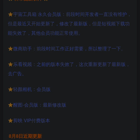
宇宙工具箱 永久会员版：前段时间开发者一直没有维护，
但是最近又开始更新了，修改了最新版，但是短视频下载功
能失效了，其他会员功能正常使用。
微商助手：前段时间工作正好需要，所以整理了一下。
乐看视频：之前的版本失效了，这次重新更新了最新版，
去广告。
轻颜相机：会员版
醒图-会员版：最新修改版
剪映 VIP付费版本
8月8日近期更新