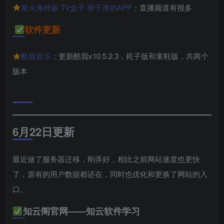
星火海外版 TV盒子 很干净的APP
：直播频道有很多
软件更新
酷我音乐
：更新酷我v10.5.2.3，耗子版和童鞋版，共两个
版本
6月22日更新
最近做了服务器迁移，刚弄好，相比之前网站速度也更快
了，原有的用户数据都还在，同时也优化和更换了网站的入
口。
知云阁官网——知云软件学习