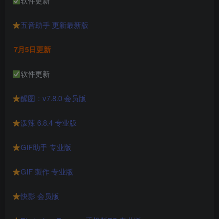
软件更新
五音助手 更新最新版
7月5日更新
软件更新
醒图：v7.8.0 会员版
泼辣 6.8.4 专业版
GIF助手 专业版
GIF 製作 专业版
快影 会员版