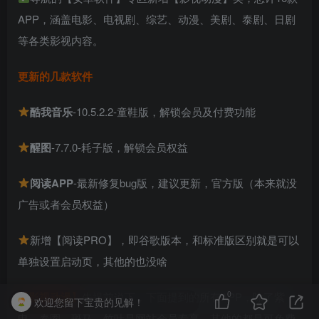
APP，涵盖电影、电视剧、综艺、动漫、美剧、泰剧、日剧
等各类影视内容。
更新的几款软件
酷我音乐
-10.5.2.2-童鞋版，解锁会员及付费功能
醒图
-7.7.0-耗子版，解锁会员权益
阅读APP
-最新修复bug版，建议更新，官方版（本来就没
广告或者会员权益）
新增【阅读PRO】，即谷歌版本，和标准版区别就是可以
单独设置启动页，其他的也没啥
0
【影视动漫】
先提前说下，下面提到的所有APP，除了紫
欢迎您留下宝贵的见解！
电、泰圈、斑马、竹叶是网站会员专享，其他的都是可免费