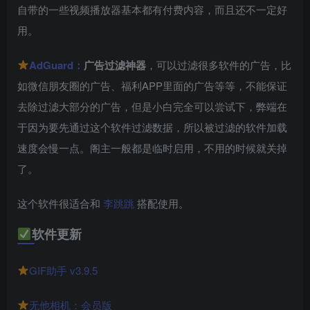
自带的一些视频播放器基本都有付费内容，而且还不一定好
用。
AdGuard：
广告过滤神器
，可以过滤很多软件的广告，比
如微信朋友圈的广告、福利APP里面的广告等等，不能保证
去除过滤大部分的广告，但是小白完全可以尝试下，弊端在
于因为要先通过这个软件过滤数据，所以被过滤的软件加载
速度会慢一点。阁主一般都是临时启用，不用的时候就关掉
了。
这个软件很适合和
李跳跳
搭配使用。
软件更新
GIF助手 v3.9.5
无他相机：会员版