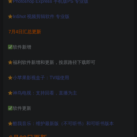
Photoshop Express 手机版PS 专业版
InShot 视频剪辑软件 专业版
7月4日汇总更新
软件新增
福利软件新增和更新，按原路径下载即可
小苹果影视盒子：TV端使用
神鸟电视：支持回看，直播为主
软件更新
酷我音乐：维护最新版（不可听书）和可听书版本