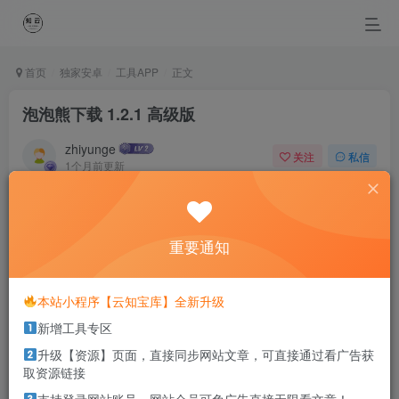
首页
独家安卓
工具APP
正文
泡泡熊下载 1.2.1 高级版
zhiyunge
关注
私信
1个月前更新
0
2499
11
It doesn't matter how slow you are, as long as you're
determined to get there, you'll get there.
重要通知
不管你有多慢，都不要紧，只要你有决心，你最终都会到达想去的地方
本站小程序【云知宝库】全新升级
本站部分资源打包为压缩包以方便分享，涉及较多
新增工具专区
解压密码，如果你下载的资源需要解压密码，请点
击
解压密码
查看
升级【资源】页面，直接同步网站文章，可直接通过看广告获
取资源链接