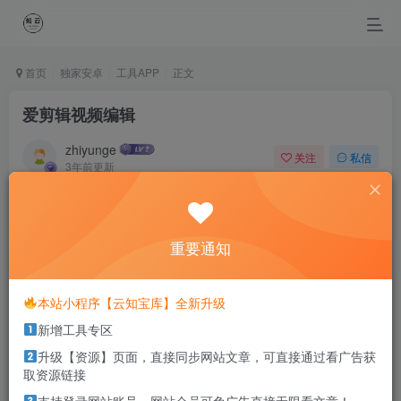
首页
独家安卓
工具APP
正文
爱剪辑视频编辑
zhiyunge
关注
私信
3年前更新
1
840
0
Every day is beautiful if you choose to see it.
如果你愿意去发现，其实每一天都很美
重要通知
本站部分资源打包为压缩包以方便分享，涉及较多
本站小程序【云知宝库】全新升级
解压密码，如果你下载的资源需要解压密码，请点
新增工具专区
击
解压密码
查看
升级【资源】页面，直接同步网站文章，可直接通过看广告获
取资源链接
适用系统：安卓