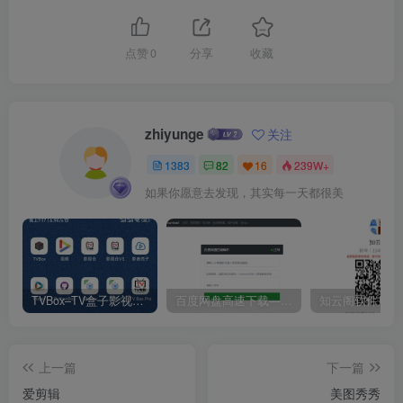
点赞
0
分享
收藏
zhiyunge
关注
1383
82
16
239W+
如果你愿意去发现，其实每一天都很美
TVBox–TV盒子影视神器【附视频源和下载地址】【附自带源软件】
百度网盘高速下载——解析站点汇总
上一篇
下一篇
爱剪辑
美图秀秀