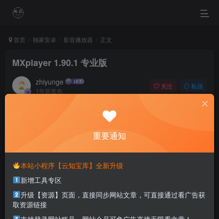
首页
独家安卓
影音播放器
正文
MXplayer 1.90.1 专业版
zhiyunge
关注
私信
1年前发布
0
374
0
To beleve , each day the sun wll not lve up to ther own
smle.
重要通知
要坚信，每一天的阳光都不会辜负自己的笑容
本站小程序【云知宝库】全新升级
本站部分资源打包为压缩包以方便分享，涉及较多
新增工具专区
解压密码，如果你下载的资源需要解压密码，请点
击
解压密码
查看
升级【资源】页面，直接同步网站文章，可直接通过看广告获
取资源链接