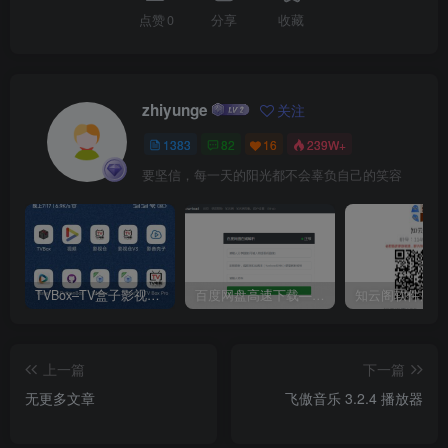
点赞
0
分享
收藏
zhiyunge
关注
1383
82
16
239W+
要坚信，每一天的阳光都不会辜负自己的笑容
TVBox–TV盒子影视神器【附视频源和下载地址】【附自带源软件】
百度网盘高速下载——解析站点汇总
上一篇
下一篇
无更多文章
飞傲音乐 3.2.4 播放器