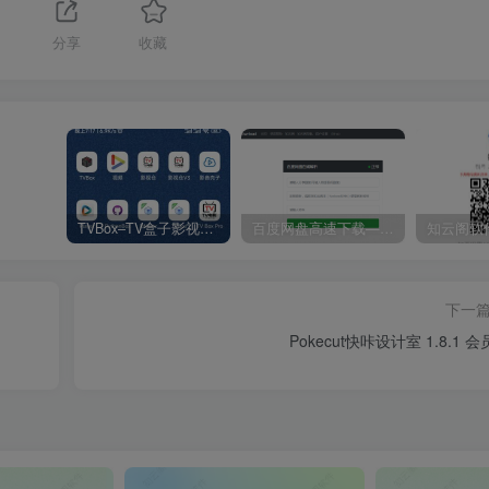
分享
收藏
TVBox–TV盒子影视神器【附视频源和下载地址】【附自带源软件】
百度网盘高速下载——解析站点汇总
下一
Pokecut快咔设计室 1.8.1 