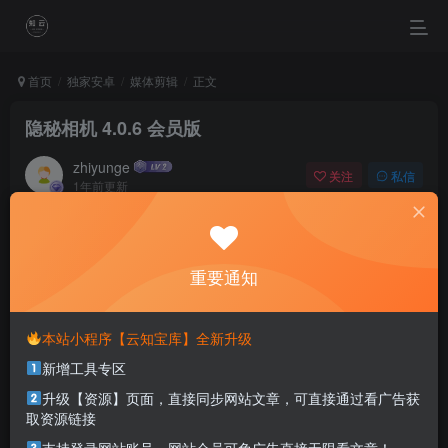
首页
独家安卓
媒体剪辑
正文
隐秘相机 4.0.6 会员版
zhiyunge
关注
私信
1年前更新
0
231
0
To do the useful thing, to say the courageous thing, to
contemplate the beautiful thing: that’s enough for one
重要通知
man’s life.
做有用的事，说勇敢的话，想美好的事，一生足矣
本站小程序【云知宝库】全新升级
新增工具专区
本站部分资源打包为压缩包以方便分享，涉及较多
解压密码，如果你下载的资源需要解压密码，请点
升级【资源】页面，直接同步网站文章，可直接通过看广告获
击
解压密码
查看
取资源链接