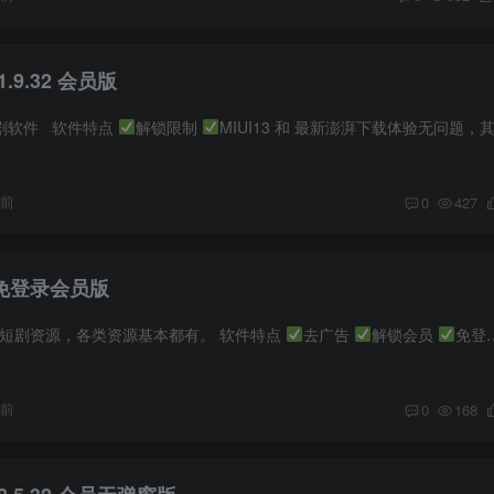
.9.32 会员版
短剧软件 软件特点
解锁限制
MIUI13 和 最新澎湃下载体验无问题，其他手机自行下载测试 部分手机可能由于“未完全关闭安全检测”、“版本检测”、“系统更新”等会..
月前
0
427
4 免登录会员版
的短剧资源，各类资源基本都有。 软件特点
去广告
解锁会员
免登录 下载链接 会员专享高速链接 普通用户可点击下方按钮获取
月前
0
168