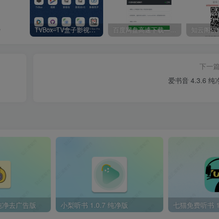
跑
TVBox–TV盒子影视神器【附视频源和下载地址】【附自带源软件】
百度网盘高速下载——解析站点汇总
下一
爱书音 4.3.6 
 纯净去广告版
小梨听书 1.0.7 纯净版
七猫免费听书 1