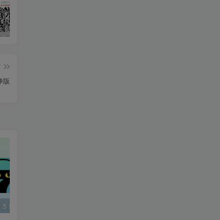
知云阁软件库APP上线！！！
AdGuard 4.8.57 去广告神器
度盘高速下载解析工具
篇
纯净版
.5 纯净版
番茄畅听 5.7.8.32 会员版